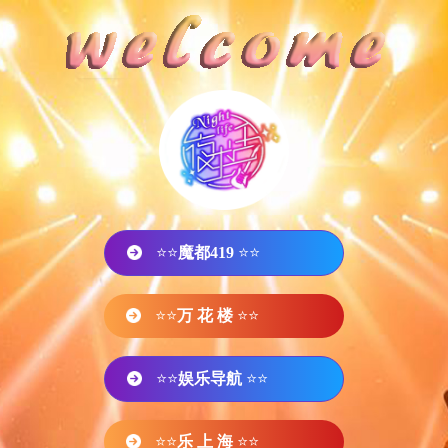
⭐⭐
魔都419
⭐⭐
⭐⭐
万 花 楼
⭐⭐
⭐⭐
娱乐导航
⭐⭐
⭐⭐
乐 上 海
⭐⭐