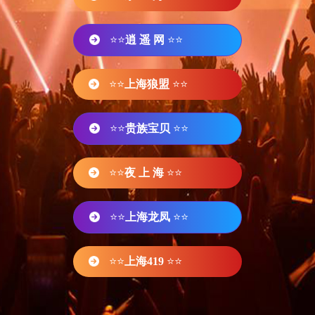
⭐⭐
逍 遥 网
⭐⭐
⭐⭐
上海狼盟
⭐⭐
⭐⭐
贵族宝贝
⭐⭐
⭐⭐
夜 上 海
⭐⭐
⭐⭐
上海龙凤
⭐⭐
⭐⭐
上海419
⭐⭐