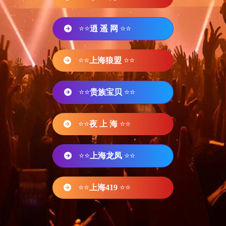
⭐⭐
逍 遥 网
⭐⭐
⭐⭐
上海狼盟
⭐⭐
⭐⭐
贵族宝贝
⭐⭐
⭐⭐
夜 上 海
⭐⭐
⭐⭐
上海龙凤
⭐⭐
⭐⭐
上海419
⭐⭐