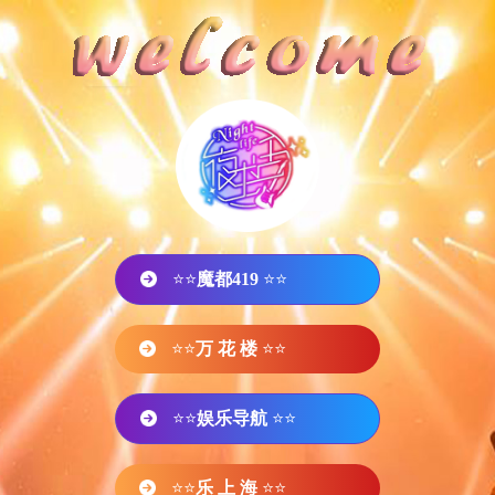
⭐⭐
魔都419
⭐⭐
⭐⭐
万 花 楼
⭐⭐
⭐⭐
娱乐导航
⭐⭐
⭐⭐
乐 上 海
⭐⭐