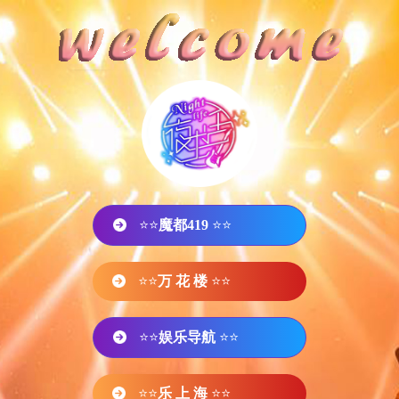
⭐⭐
魔都419
⭐⭐
⭐⭐
万 花 楼
⭐⭐
⭐⭐
娱乐导航
⭐⭐
⭐⭐
乐 上 海
⭐⭐