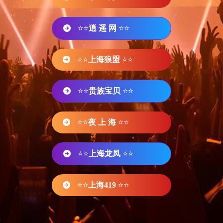
⭐⭐
逍 遥 网
⭐⭐
⭐⭐
上海狼盟
⭐⭐
⭐⭐
贵族宝贝
⭐⭐
⭐⭐
夜 上 海
⭐⭐
⭐⭐
上海龙凤
⭐⭐
⭐⭐
上海419
⭐⭐