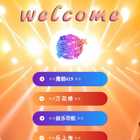
⭐⭐
魔都419
⭐⭐
⭐⭐
万 花 楼
⭐⭐
⭐⭐
娱乐导航
⭐⭐
⭐⭐
乐 上 海
⭐⭐