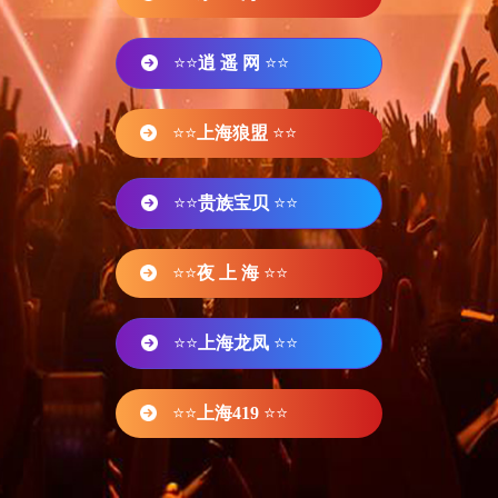
⭐⭐
逍 遥 网
⭐⭐
⭐⭐
上海狼盟
⭐⭐
⭐⭐
贵族宝贝
⭐⭐
⭐⭐
夜 上 海
⭐⭐
⭐⭐
上海龙凤
⭐⭐
⭐⭐
上海419
⭐⭐