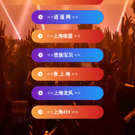
⭐⭐
逍 遥 网
⭐⭐
⭐⭐
上海狼盟
⭐⭐
⭐⭐
贵族宝贝
⭐⭐
⭐⭐
夜 上 海
⭐⭐
⭐⭐
上海龙凤
⭐⭐
⭐⭐
上海419
⭐⭐