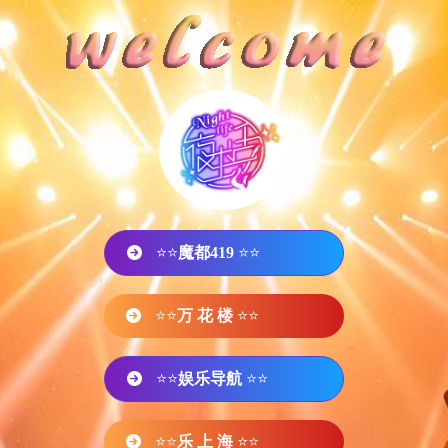
⭐⭐
魔都419
⭐⭐
⭐⭐
万 花 楼
⭐⭐
⭐⭐
娱乐导航
⭐⭐
⭐⭐
乐 上 海
⭐⭐