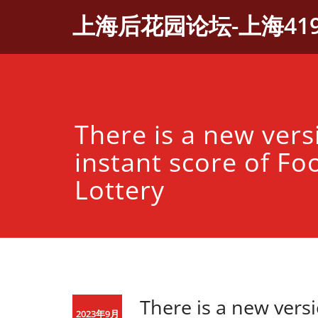
Skip
上海后花园论坛-上海41
to
content
There is a new vers
instant score of Foo
Lottery
There is a new versi
2023年9月