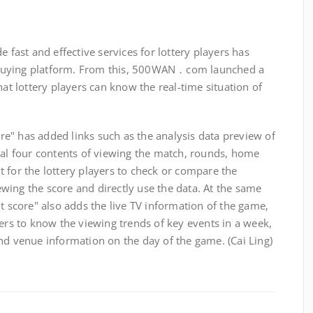
st and effective services for lottery players has
buying platform. From this, 500WAN．com launched a
hat lottery players can know the real-time situation of
" has added links such as the analysis data preview of
nal four contents of viewing the match, rounds, home
 for the lottery players to check or compare the
wing the score and directly use the data. At the same
nt score" also adds the live TV information of the game,
yers to know the viewing trends of key events in a week,
nd venue information on the day of the game. (Cai Ling)