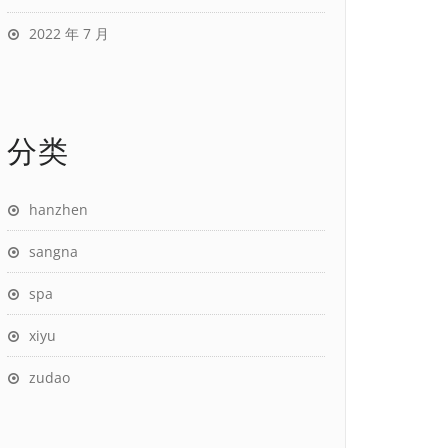
2022 年 7 月
分类
hanzhen
sangna
spa
xiyu
zudao