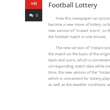
Football Lottery
18日
0
How this newspaper can provide fa
become a new move of lottery co-
new version of "instant score", so t
the football match in one minute.
The new version of "instant score
the match on the basis of the origi
team and score, which is convenient
corresponding match data while vie
time, the new version of the "insta
which is convenient for lottery pla
as well as the weather conditions a