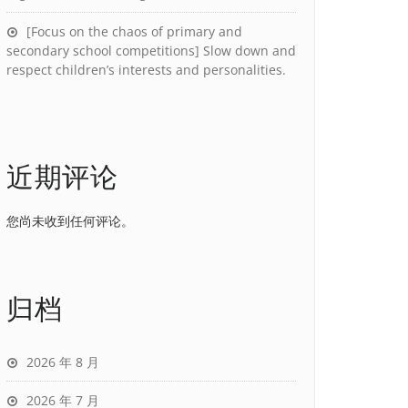
[Focus on the chaos of primary and
secondary school competitions] Slow down and
respect children’s interests and personalities.
近期评论
您尚未收到任何评论。
归档
2026 年 8 月
2026 年 7 月