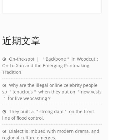
近期文章
On-the-spot ｜ ＂Backbone＂ in Woodcut：
On Lu Xun and the Emerging Printmaking
Tradition
Why are the illegal online celebrity people
so ＂tenacious＂ when they put on ＂new vests
＂ for live webcasting？
They built a ＂strong dam＂ on the front
line of flood control.
Dialect is imbued with modern drama, and
regional culture emerges.