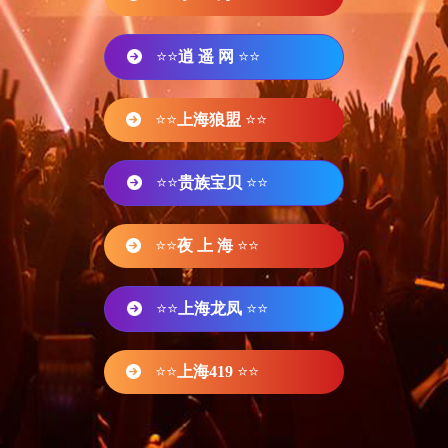
⭐⭐
逍 遥 网
⭐⭐
⭐⭐
上海狼盟
⭐⭐
⭐⭐
贵族宝贝
⭐⭐
⭐⭐
夜 上 海
⭐⭐
⭐⭐
上海龙凤
⭐⭐
⭐⭐
上海419
⭐⭐