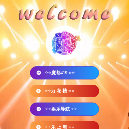
⭐⭐
魔都419
⭐⭐
⭐⭐
万 花 楼
⭐⭐
⭐⭐
娱乐导航
⭐⭐
⭐⭐
乐 上 海
⭐⭐