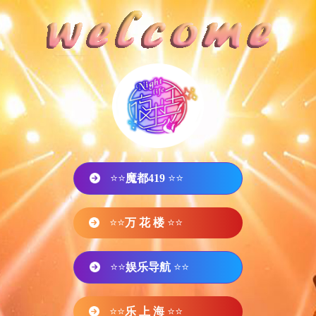
⭐⭐
魔都419
⭐⭐
⭐⭐
万 花 楼
⭐⭐
⭐⭐
娱乐导航
⭐⭐
⭐⭐
乐 上 海
⭐⭐