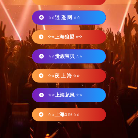
⭐⭐
逍 遥 网
⭐⭐
⭐⭐
上海狼盟
⭐⭐
⭐⭐
贵族宝贝
⭐⭐
⭐⭐
夜 上 海
⭐⭐
⭐⭐
上海龙凤
⭐⭐
⭐⭐
上海419
⭐⭐