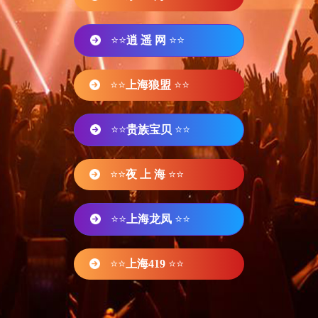
⭐⭐
逍 遥 网
⭐⭐
⭐⭐
上海狼盟
⭐⭐
⭐⭐
贵族宝贝
⭐⭐
⭐⭐
夜 上 海
⭐⭐
⭐⭐
上海龙凤
⭐⭐
⭐⭐
上海419
⭐⭐