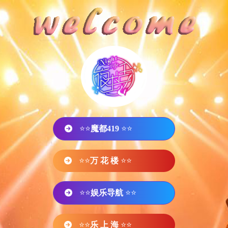
⭐⭐
魔都419
⭐⭐
⭐⭐
万 花 楼
⭐⭐
⭐⭐
娱乐导航
⭐⭐
⭐⭐
乐 上 海
⭐⭐