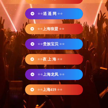
⭐⭐
逍 遥 网
⭐⭐
⭐⭐
上海狼盟
⭐⭐
⭐⭐
贵族宝贝
⭐⭐
⭐⭐
夜 上 海
⭐⭐
⭐⭐
上海龙凤
⭐⭐
⭐⭐
上海419
⭐⭐