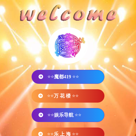
⭐⭐
魔都419
⭐⭐
⭐⭐
万 花 楼
⭐⭐
⭐⭐
娱乐导航
⭐⭐
⭐⭐
乐 上 海
⭐⭐