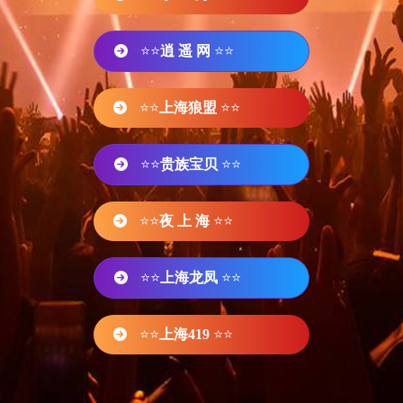
⭐⭐
逍 遥 网
⭐⭐
⭐⭐
上海狼盟
⭐⭐
⭐⭐
贵族宝贝
⭐⭐
⭐⭐
夜 上 海
⭐⭐
⭐⭐
上海龙凤
⭐⭐
⭐⭐
上海419
⭐⭐