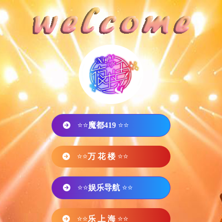
⭐⭐
魔都419
⭐⭐
⭐⭐
万 花 楼
⭐⭐
⭐⭐
娱乐导航
⭐⭐
⭐⭐
乐 上 海
⭐⭐