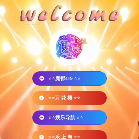
⭐⭐
魔都419
⭐⭐
⭐⭐
万 花 楼
⭐⭐
⭐⭐
娱乐导航
⭐⭐
⭐⭐
乐 上 海
⭐⭐