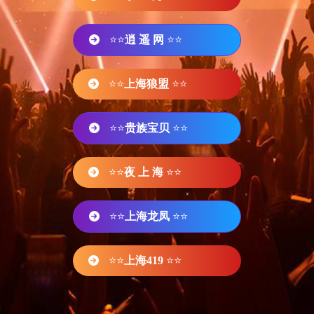
⭐⭐
逍 遥 网
⭐⭐
⭐⭐
上海狼盟
⭐⭐
⭐⭐
贵族宝贝
⭐⭐
⭐⭐
夜 上 海
⭐⭐
⭐⭐
上海龙凤
⭐⭐
⭐⭐
上海419
⭐⭐