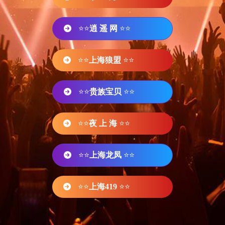
⭐⭐
逍 遥 网
⭐⭐
⭐⭐
上海狼盟
⭐⭐
⭐⭐
贵族宝贝
⭐⭐
⭐⭐
夜 上 海
⭐⭐
⭐⭐
上海龙凤
⭐⭐
⭐⭐
上海419
⭐⭐