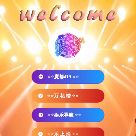
⭐⭐
魔都419
⭐⭐
⭐⭐
万 花 楼
⭐⭐
⭐⭐
娱乐导航
⭐⭐
⭐⭐
乐 上 海
⭐⭐