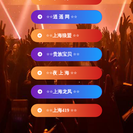
⭐⭐
逍 遥 网
⭐⭐
⭐⭐
上海狼盟
⭐⭐
⭐⭐
贵族宝贝
⭐⭐
⭐⭐
夜 上 海
⭐⭐
⭐⭐
上海龙凤
⭐⭐
⭐⭐
上海419
⭐⭐