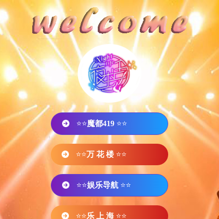
⭐⭐
魔都419
⭐⭐
⭐⭐
万 花 楼
⭐⭐
⭐⭐
娱乐导航
⭐⭐
⭐⭐
乐 上 海
⭐⭐