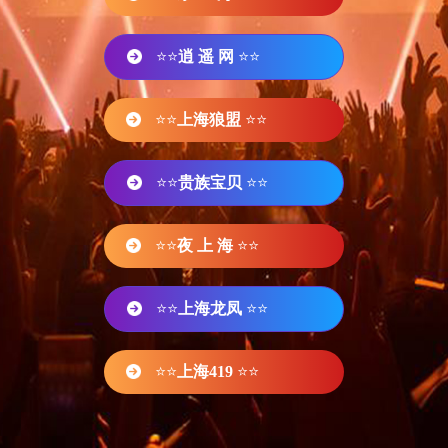
⭐⭐
逍 遥 网
⭐⭐
⭐⭐
上海狼盟
⭐⭐
⭐⭐
贵族宝贝
⭐⭐
⭐⭐
夜 上 海
⭐⭐
⭐⭐
上海龙凤
⭐⭐
⭐⭐
上海419
⭐⭐