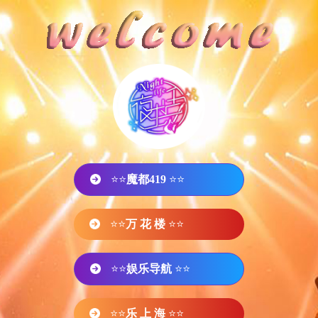
⭐⭐
魔都419
⭐⭐
⭐⭐
万 花 楼
⭐⭐
⭐⭐
娱乐导航
⭐⭐
⭐⭐
乐 上 海
⭐⭐