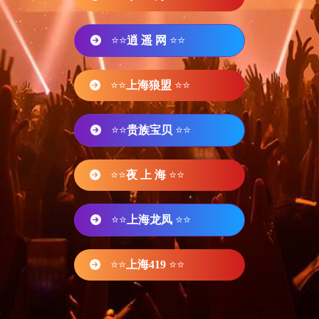
⭐⭐
逍 遥 网
⭐⭐
⭐⭐
上海狼盟
⭐⭐
⭐⭐
贵族宝贝
⭐⭐
⭐⭐
夜 上 海
⭐⭐
⭐⭐
上海龙凤
⭐⭐
⭐⭐
上海419
⭐⭐