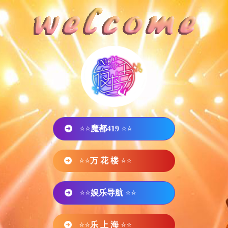
⭐⭐
魔都419
⭐⭐
⭐⭐
万 花 楼
⭐⭐
⭐⭐
娱乐导航
⭐⭐
⭐⭐
乐 上 海
⭐⭐