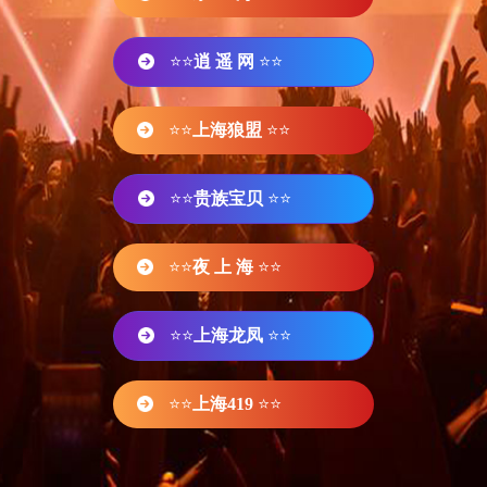
⭐⭐
逍 遥 网
⭐⭐
⭐⭐
上海狼盟
⭐⭐
⭐⭐
贵族宝贝
⭐⭐
⭐⭐
夜 上 海
⭐⭐
⭐⭐
上海龙凤
⭐⭐
⭐⭐
上海419
⭐⭐