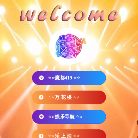
⭐⭐
魔都419
⭐⭐
⭐⭐
万 花 楼
⭐⭐
⭐⭐
娱乐导航
⭐⭐
⭐⭐
乐 上 海
⭐⭐