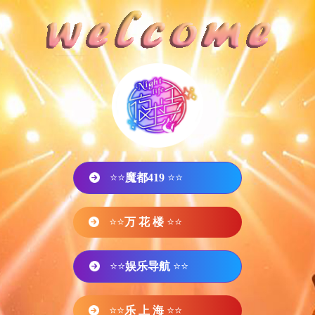
⭐⭐
魔都419
⭐⭐
⭐⭐
万 花 楼
⭐⭐
⭐⭐
娱乐导航
⭐⭐
⭐⭐
乐 上 海
⭐⭐