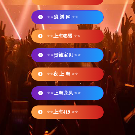
⭐⭐
逍 遥 网
⭐⭐
⭐⭐
上海狼盟
⭐⭐
⭐⭐
贵族宝贝
⭐⭐
⭐⭐
夜 上 海
⭐⭐
⭐⭐
上海龙凤
⭐⭐
⭐⭐
上海419
⭐⭐