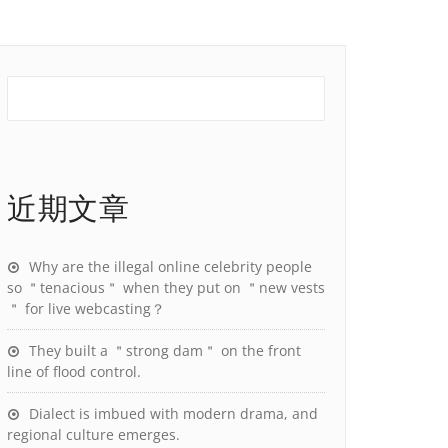
近期文章
Why are the illegal online celebrity people
so ＂tenacious＂ when they put on ＂new vests
＂ for live webcasting？
They built a ＂strong dam＂ on the front
line of flood control.
Dialect is imbued with modern drama, and
regional culture emerges.