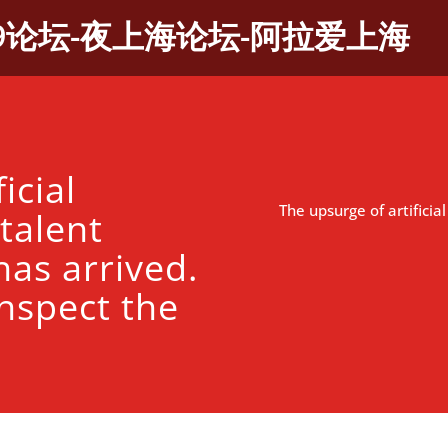
9论坛-夜上海论坛-阿拉爱上海
icial
The upsurge of artificia
 talent
has arrived.
nspect the