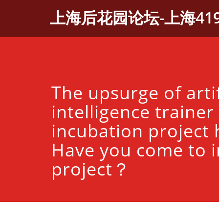
Skip
上海后花园论坛-上海41
to
content
The upsurge of artif
intelligence trainer
incubation project 
Have you come to i
project？