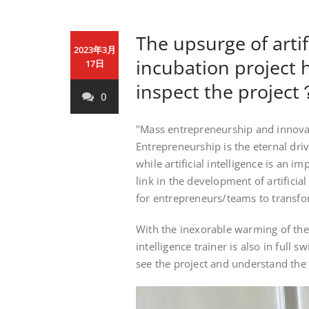
The upsurge of artifi
2023年3月
incubation project 
17日
inspect the project
0
"Mass entrepreneurship and innovati
Entrepreneurship is the eternal dri
while artificial intelligence is an 
link in the development of artificial
for entrepreneurs/teams to transfo
With the inexorable warming of the w
intelligence trainer is also in full
see the project and understand the 