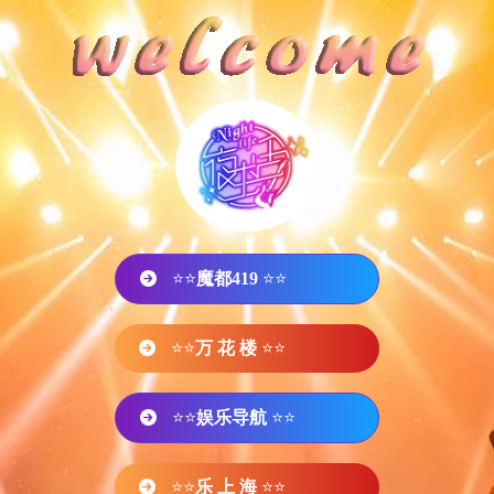
⭐⭐
魔都419
⭐⭐
⭐⭐
万 花 楼
⭐⭐
⭐⭐
娱乐导航
⭐⭐
⭐⭐
乐 上 海
⭐⭐