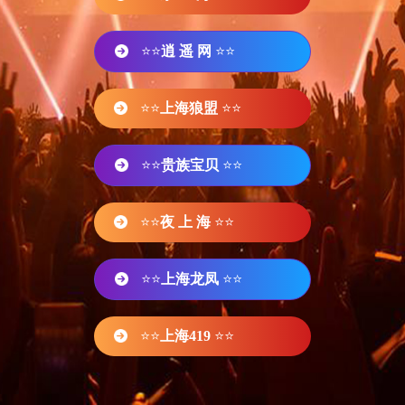
⭐⭐
逍 遥 网
⭐⭐
⭐⭐
上海狼盟
⭐⭐
⭐⭐
贵族宝贝
⭐⭐
⭐⭐
夜 上 海
⭐⭐
⭐⭐
上海龙凤
⭐⭐
⭐⭐
上海419
⭐⭐