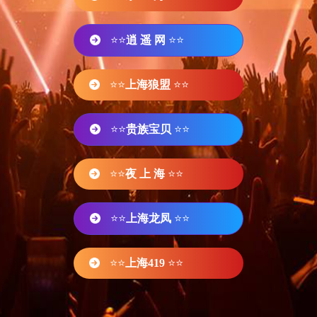
⭐⭐
逍 遥 网
⭐⭐
⭐⭐
上海狼盟
⭐⭐
⭐⭐
贵族宝贝
⭐⭐
⭐⭐
夜 上 海
⭐⭐
⭐⭐
上海龙凤
⭐⭐
⭐⭐
上海419
⭐⭐