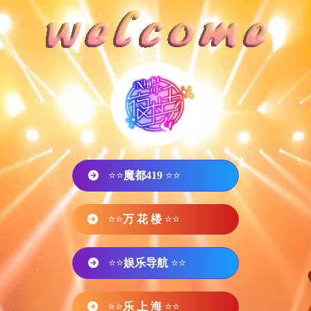
⭐⭐
魔都419
⭐⭐
⭐⭐
万 花 楼
⭐⭐
⭐⭐
娱乐导航
⭐⭐
⭐⭐
乐 上 海
⭐⭐