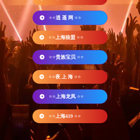
⭐⭐
逍 遥 网
⭐⭐
⭐⭐
上海狼盟
⭐⭐
⭐⭐
贵族宝贝
⭐⭐
⭐⭐
夜 上 海
⭐⭐
⭐⭐
上海龙凤
⭐⭐
⭐⭐
上海419
⭐⭐