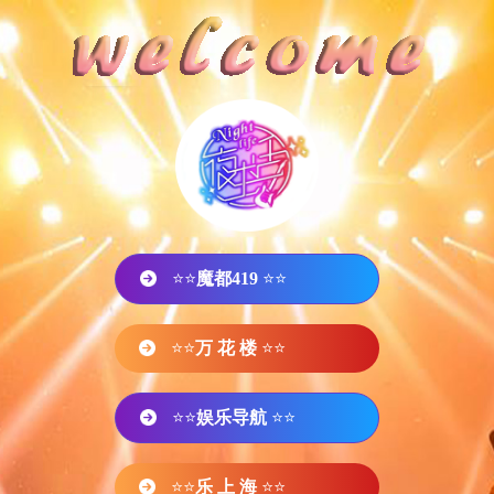
⭐⭐
魔都419
⭐⭐
⭐⭐
万 花 楼
⭐⭐
⭐⭐
娱乐导航
⭐⭐
⭐⭐
乐 上 海
⭐⭐