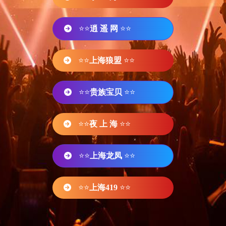
⭐⭐
逍 遥 网
⭐⭐
⭐⭐
上海狼盟
⭐⭐
⭐⭐
贵族宝贝
⭐⭐
⭐⭐
夜 上 海
⭐⭐
⭐⭐
上海龙凤
⭐⭐
⭐⭐
上海419
⭐⭐