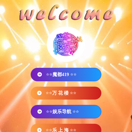
⭐⭐
魔都419
⭐⭐
⭐⭐
万 花 楼
⭐⭐
⭐⭐
娱乐导航
⭐⭐
⭐⭐
乐 上 海
⭐⭐