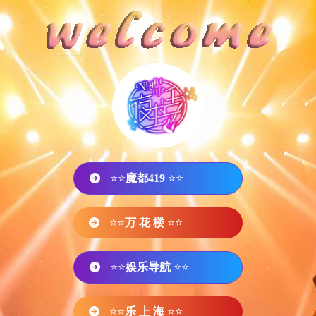
⭐⭐
魔都419
⭐⭐
⭐⭐
万 花 楼
⭐⭐
⭐⭐
娱乐导航
⭐⭐
⭐⭐
乐 上 海
⭐⭐