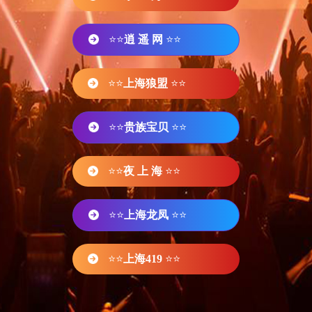
⭐⭐
逍 遥 网
⭐⭐
⭐⭐
上海狼盟
⭐⭐
⭐⭐
贵族宝贝
⭐⭐
⭐⭐
夜 上 海
⭐⭐
⭐⭐
上海龙凤
⭐⭐
⭐⭐
上海419
⭐⭐