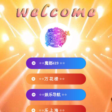
⭐⭐
魔都419
⭐⭐
⭐⭐
万 花 楼
⭐⭐
⭐⭐
娱乐导航
⭐⭐
⭐⭐
乐 上 海
⭐⭐