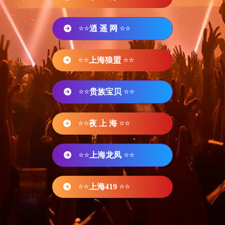
⭐⭐
逍 遥 网
⭐⭐
⭐⭐
上海狼盟
⭐⭐
⭐⭐
贵族宝贝
⭐⭐
⭐⭐
夜 上 海
⭐⭐
⭐⭐
上海龙凤
⭐⭐
⭐⭐
上海419
⭐⭐