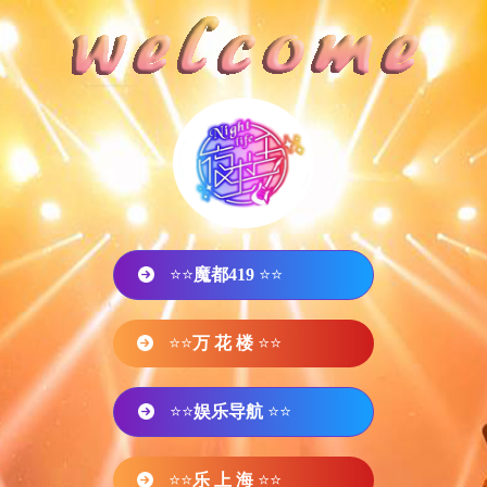
⭐⭐
魔都419
⭐⭐
⭐⭐
万 花 楼
⭐⭐
⭐⭐
娱乐导航
⭐⭐
⭐⭐
乐 上 海
⭐⭐