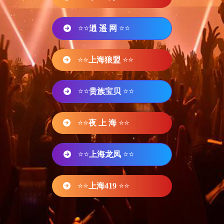
⭐⭐
逍 遥 网
⭐⭐
⭐⭐
上海狼盟
⭐⭐
⭐⭐
贵族宝贝
⭐⭐
⭐⭐
夜 上 海
⭐⭐
⭐⭐
上海龙凤
⭐⭐
⭐⭐
上海419
⭐⭐