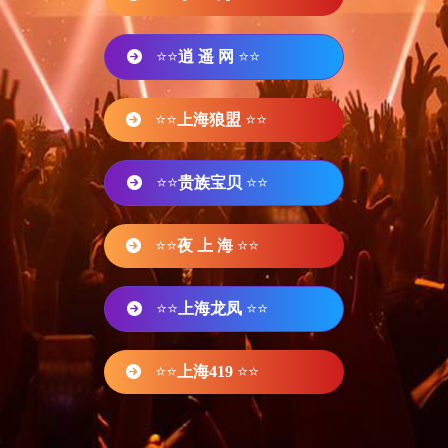
⭐⭐
逍 遥 网
⭐⭐
⭐⭐
上海狼盟
⭐⭐
⭐⭐
贵族宝贝
⭐⭐
⭐⭐
夜 上 海
⭐⭐
⭐⭐
上海龙凤
⭐⭐
⭐⭐
上海419
⭐⭐