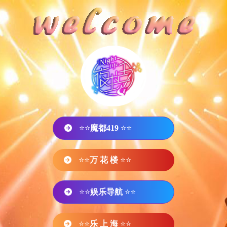
⭐⭐
魔都419
⭐⭐
⭐⭐
万 花 楼
⭐⭐
⭐⭐
娱乐导航
⭐⭐
⭐⭐
乐 上 海
⭐⭐