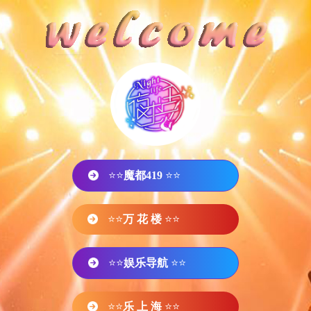
⭐⭐
魔都419
⭐⭐
⭐⭐
万 花 楼
⭐⭐
⭐⭐
娱乐导航
⭐⭐
⭐⭐
乐 上 海
⭐⭐