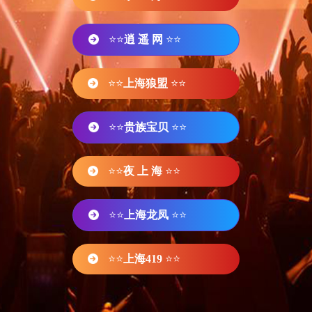
⭐⭐
逍 遥 网
⭐⭐
⭐⭐
上海狼盟
⭐⭐
⭐⭐
贵族宝贝
⭐⭐
⭐⭐
夜 上 海
⭐⭐
⭐⭐
上海龙凤
⭐⭐
⭐⭐
上海419
⭐⭐