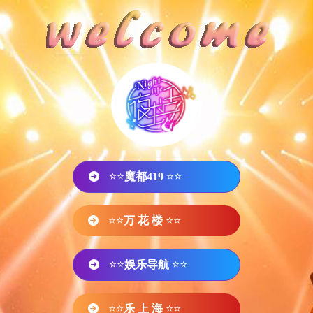
⭐⭐
魔都419
⭐⭐
⭐⭐
万 花 楼
⭐⭐
⭐⭐
娱乐导航
⭐⭐
⭐⭐
乐 上 海
⭐⭐