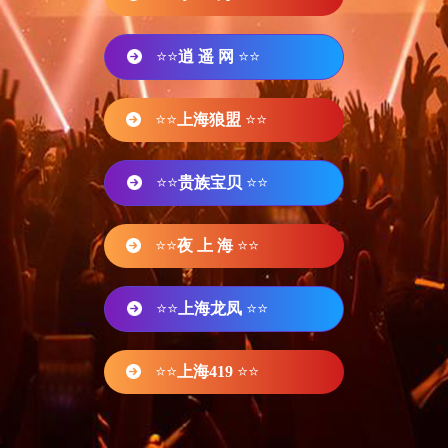
⭐⭐
逍 遥 网
⭐⭐
⭐⭐
上海狼盟
⭐⭐
⭐⭐
贵族宝贝
⭐⭐
⭐⭐
夜 上 海
⭐⭐
⭐⭐
上海龙凤
⭐⭐
⭐⭐
上海419
⭐⭐