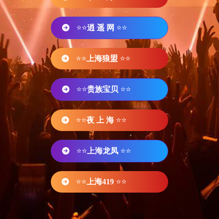
⭐⭐
逍 遥 网
⭐⭐
⭐⭐
上海狼盟
⭐⭐
⭐⭐
贵族宝贝
⭐⭐
⭐⭐
夜 上 海
⭐⭐
⭐⭐
上海龙凤
⭐⭐
⭐⭐
上海419
⭐⭐