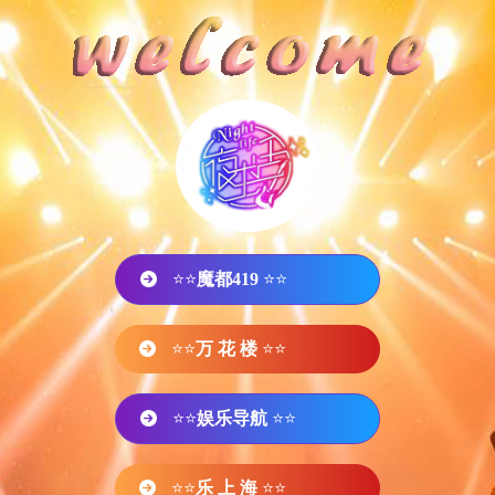
⭐⭐
魔都419
⭐⭐
⭐⭐
万 花 楼
⭐⭐
⭐⭐
娱乐导航
⭐⭐
⭐⭐
乐 上 海
⭐⭐