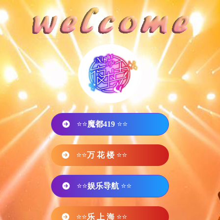
⭐⭐
魔都419
⭐⭐
⭐⭐
万 花 楼
⭐⭐
⭐⭐
娱乐导航
⭐⭐
⭐⭐
乐 上 海
⭐⭐