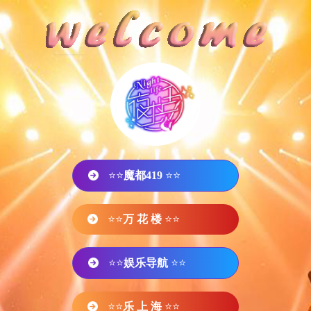
⭐⭐
魔都419
⭐⭐
⭐⭐
万 花 楼
⭐⭐
⭐⭐
娱乐导航
⭐⭐
⭐⭐
乐 上 海
⭐⭐