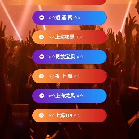
⭐⭐
逍 遥 网
⭐⭐
⭐⭐
上海狼盟
⭐⭐
⭐⭐
贵族宝贝
⭐⭐
⭐⭐
夜 上 海
⭐⭐
⭐⭐
上海龙凤
⭐⭐
⭐⭐
上海419
⭐⭐