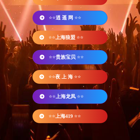
⭐⭐
逍 遥 网
⭐⭐
⭐⭐
上海狼盟
⭐⭐
⭐⭐
贵族宝贝
⭐⭐
⭐⭐
夜 上 海
⭐⭐
⭐⭐
上海龙凤
⭐⭐
⭐⭐
上海419
⭐⭐