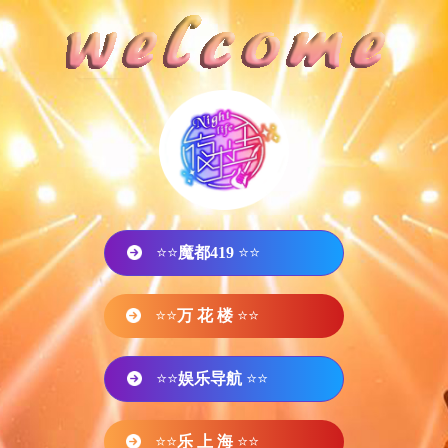
⭐⭐
魔都419
⭐⭐
⭐⭐
万 花 楼
⭐⭐
⭐⭐
娱乐导航
⭐⭐
⭐⭐
乐 上 海
⭐⭐