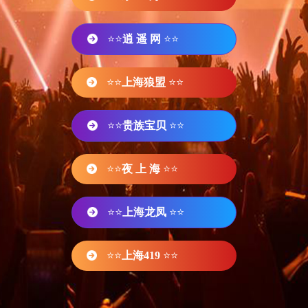
⭐⭐
逍 遥 网
⭐⭐
⭐⭐
上海狼盟
⭐⭐
⭐⭐
贵族宝贝
⭐⭐
⭐⭐
夜 上 海
⭐⭐
⭐⭐
上海龙凤
⭐⭐
⭐⭐
上海419
⭐⭐