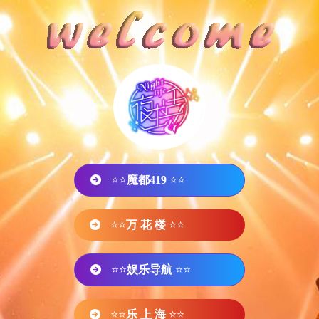
⭐⭐
魔都419
⭐⭐
⭐⭐
万 花 楼
⭐⭐
⭐⭐
娱乐导航
⭐⭐
⭐⭐
乐 上 海
⭐⭐