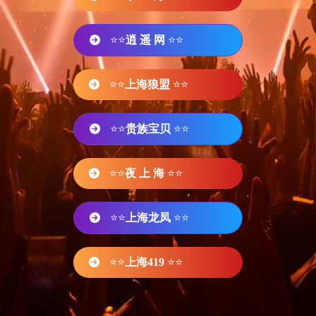
⭐⭐
逍 遥 网
⭐⭐
⭐⭐
上海狼盟
⭐⭐
⭐⭐
贵族宝贝
⭐⭐
⭐⭐
夜 上 海
⭐⭐
⭐⭐
上海龙凤
⭐⭐
⭐⭐
上海419
⭐⭐