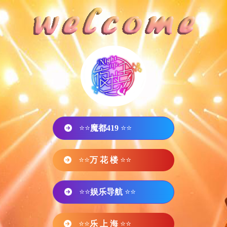
⭐⭐
魔都419
⭐⭐
⭐⭐
万 花 楼
⭐⭐
⭐⭐
娱乐导航
⭐⭐
⭐⭐
乐 上 海
⭐⭐