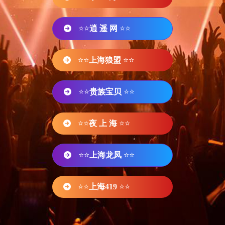
⭐⭐
逍 遥 网
⭐⭐
⭐⭐
上海狼盟
⭐⭐
⭐⭐
贵族宝贝
⭐⭐
⭐⭐
夜 上 海
⭐⭐
⭐⭐
上海龙凤
⭐⭐
⭐⭐
上海419
⭐⭐