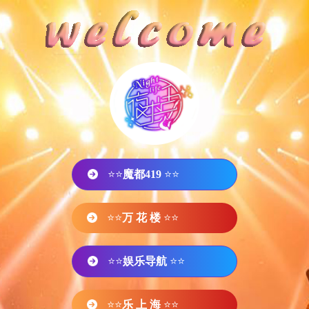
⭐⭐
魔都419
⭐⭐
⭐⭐
万 花 楼
⭐⭐
⭐⭐
娱乐导航
⭐⭐
⭐⭐
乐 上 海
⭐⭐