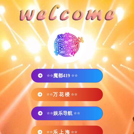
⭐⭐
魔都419
⭐⭐
⭐⭐
万 花 楼
⭐⭐
⭐⭐
娱乐导航
⭐⭐
⭐⭐
乐 上 海
⭐⭐