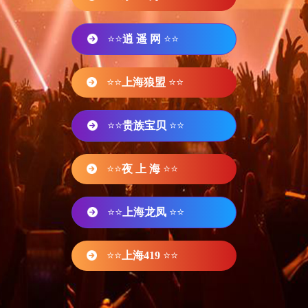
⭐⭐
逍 遥 网
⭐⭐
⭐⭐
上海狼盟
⭐⭐
⭐⭐
贵族宝贝
⭐⭐
⭐⭐
夜 上 海
⭐⭐
⭐⭐
上海龙凤
⭐⭐
⭐⭐
上海419
⭐⭐