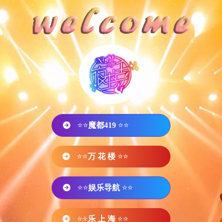
⭐⭐
魔都419
⭐⭐
⭐⭐
万 花 楼
⭐⭐
⭐⭐
娱乐导航
⭐⭐
⭐⭐
乐 上 海
⭐⭐