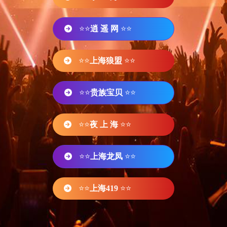
⭐⭐
逍 遥 网
⭐⭐
⭐⭐
上海狼盟
⭐⭐
⭐⭐
贵族宝贝
⭐⭐
⭐⭐
夜 上 海
⭐⭐
⭐⭐
上海龙凤
⭐⭐
⭐⭐
上海419
⭐⭐