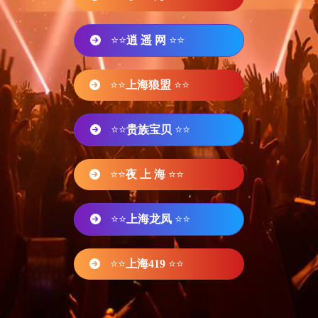
⭐⭐
逍 遥 网
⭐⭐
⭐⭐
上海狼盟
⭐⭐
⭐⭐
贵族宝贝
⭐⭐
⭐⭐
夜 上 海
⭐⭐
⭐⭐
上海龙凤
⭐⭐
⭐⭐
上海419
⭐⭐