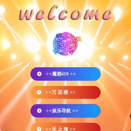
⭐⭐
魔都419
⭐⭐
⭐⭐
万 花 楼
⭐⭐
⭐⭐
娱乐导航
⭐⭐
⭐⭐
乐 上 海
⭐⭐