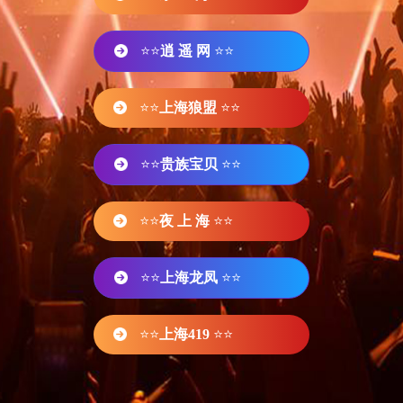
⭐⭐
逍 遥 网
⭐⭐
⭐⭐
上海狼盟
⭐⭐
⭐⭐
贵族宝贝
⭐⭐
⭐⭐
夜 上 海
⭐⭐
⭐⭐
上海龙凤
⭐⭐
⭐⭐
上海419
⭐⭐