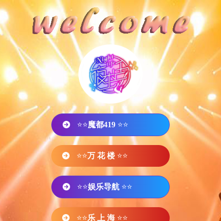
⭐⭐
魔都419
⭐⭐
⭐⭐
万 花 楼
⭐⭐
⭐⭐
娱乐导航
⭐⭐
⭐⭐
乐 上 海
⭐⭐