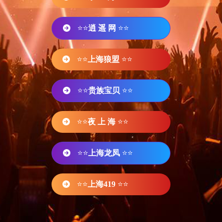
⭐⭐
逍 遥 网
⭐⭐
⭐⭐
上海狼盟
⭐⭐
⭐⭐
贵族宝贝
⭐⭐
⭐⭐
夜 上 海
⭐⭐
⭐⭐
上海龙凤
⭐⭐
⭐⭐
上海419
⭐⭐