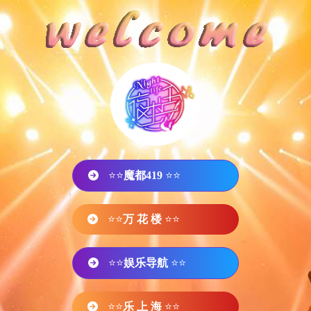
⭐⭐
魔都419
⭐⭐
⭐⭐
万 花 楼
⭐⭐
⭐⭐
娱乐导航
⭐⭐
⭐⭐
乐 上 海
⭐⭐