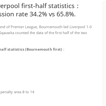
rpool first-half statistics：
ssion rate 34.2% vs 65.8%.
ound of Premier League, Bournemouth led Liverpool 1-0
d Sqauwka counted the data of the first half of the two
alf statistics (Bournemouth first)
：
 penalty area-8 to 14