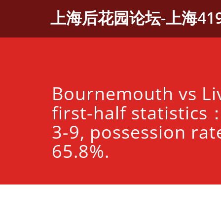
Skip
上海后花园论坛-上海41
to
content
Bournemouth vs Li
first-half statistic
3-9, possession rat
65.8%.