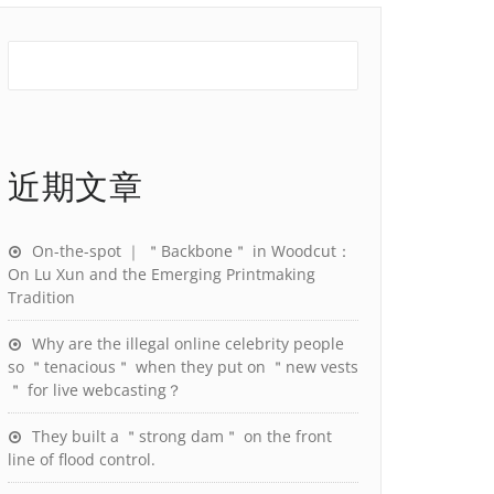
近期文章
On-the-spot ｜ ＂Backbone＂ in Woodcut：
On Lu Xun and the Emerging Printmaking
Tradition
Why are the illegal online celebrity people
so ＂tenacious＂ when they put on ＂new vests
＂ for live webcasting？
They built a ＂strong dam＂ on the front
line of flood control.