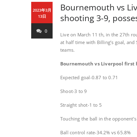
Bournemouth vs Live
2023年3月
shooting 3-9, posse
13日
0
Live on March 11 th, in the 27th r
at half time with Billing’s goal, an
teams.
Bournemouth vs Liverpool first h
Expected goal-0.87 to 0.71
Shoot-3 to 9
Straight shot-1 to 5
Touching the ball in the opponent’s
Ball control rate-34.2% vs 65.8%