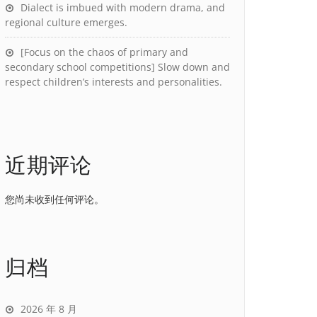
Dialect is imbued with modern drama, and
regional culture emerges.
[Focus on the chaos of primary and
secondary school competitions] Slow down and
respect children’s interests and personalities.
近期评论
您尚未收到任何评论。
归档
2026 年 8 月