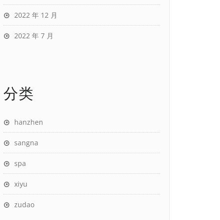
2022 年 12 月
2022 年 7 月
分类
hanzhen
sangna
spa
xiyu
zudao