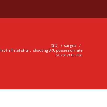
首页
/
sangna
/
st-half statistics： shooting 3-9, possession rate
34.2% vs 65.8%.