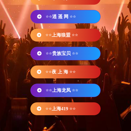
⭐⭐
逍 遥 网
⭐⭐
⭐⭐
上海狼盟
⭐⭐
⭐⭐
贵族宝贝
⭐⭐
⭐⭐
夜 上 海
⭐⭐
⭐⭐
上海龙凤
⭐⭐
⭐⭐
上海419
⭐⭐