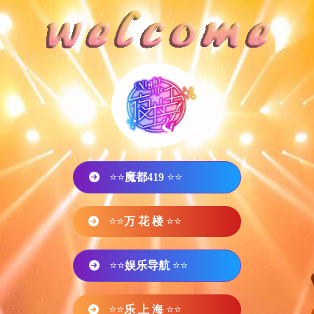
⭐⭐
魔都419
⭐⭐
⭐⭐
万 花 楼
⭐⭐
⭐⭐
娱乐导航
⭐⭐
⭐⭐
乐 上 海
⭐⭐