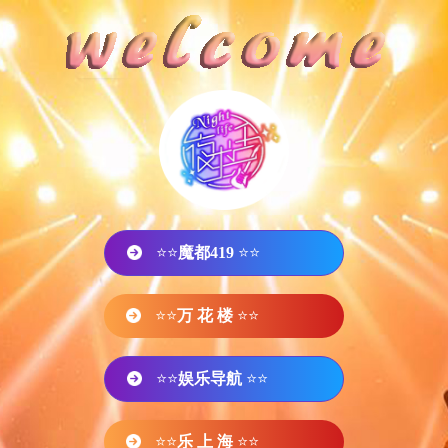
⭐⭐
魔都419
⭐⭐
⭐⭐
万 花 楼
⭐⭐
⭐⭐
娱乐导航
⭐⭐
⭐⭐
乐 上 海
⭐⭐