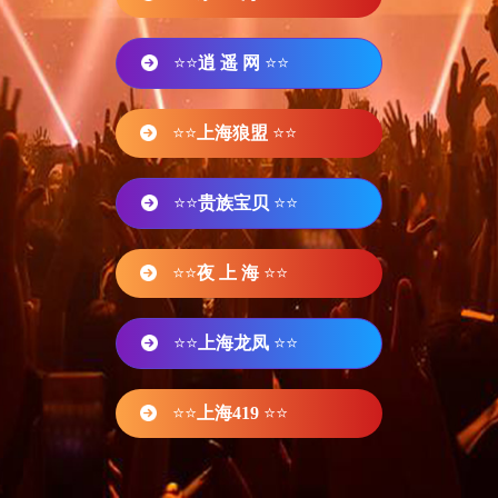
⭐⭐
逍 遥 网
⭐⭐
⭐⭐
上海狼盟
⭐⭐
⭐⭐
贵族宝贝
⭐⭐
⭐⭐
夜 上 海
⭐⭐
⭐⭐
上海龙凤
⭐⭐
⭐⭐
上海419
⭐⭐