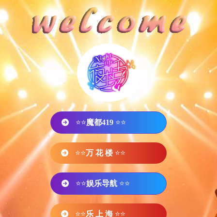
⭐⭐
魔都419
⭐⭐
⭐⭐
万 花 楼
⭐⭐
⭐⭐
娱乐导航
⭐⭐
⭐⭐
乐 上 海
⭐⭐