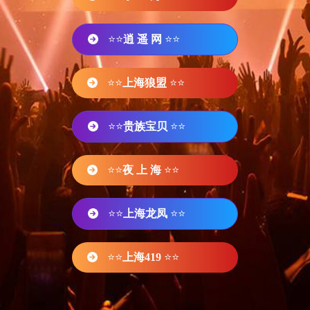
⭐⭐
逍 遥 网
⭐⭐
⭐⭐
上海狼盟
⭐⭐
⭐⭐
贵族宝贝
⭐⭐
⭐⭐
夜 上 海
⭐⭐
⭐⭐
上海龙凤
⭐⭐
⭐⭐
上海419
⭐⭐