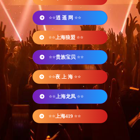
⭐⭐
逍 遥 网
⭐⭐
⭐⭐
上海狼盟
⭐⭐
⭐⭐
贵族宝贝
⭐⭐
⭐⭐
夜 上 海
⭐⭐
⭐⭐
上海龙凤
⭐⭐
⭐⭐
上海419
⭐⭐