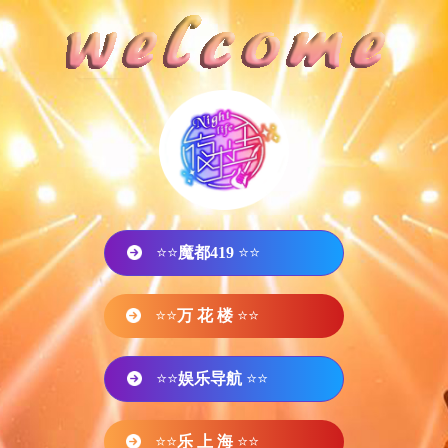
⭐⭐
魔都419
⭐⭐
⭐⭐
万 花 楼
⭐⭐
⭐⭐
娱乐导航
⭐⭐
⭐⭐
乐 上 海
⭐⭐