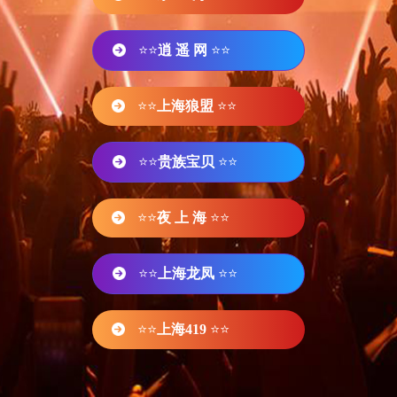
⭐⭐
逍 遥 网
⭐⭐
⭐⭐
上海狼盟
⭐⭐
⭐⭐
贵族宝贝
⭐⭐
⭐⭐
夜 上 海
⭐⭐
⭐⭐
上海龙凤
⭐⭐
⭐⭐
上海419
⭐⭐