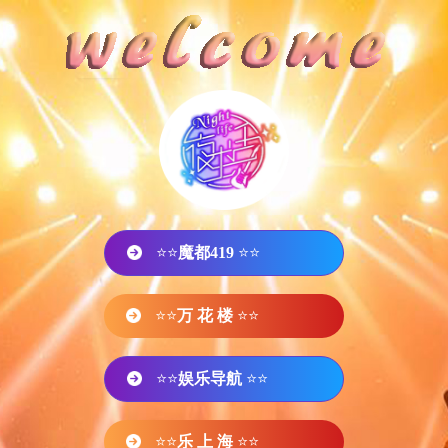
⭐⭐
魔都419
⭐⭐
⭐⭐
万 花 楼
⭐⭐
⭐⭐
娱乐导航
⭐⭐
⭐⭐
乐 上 海
⭐⭐