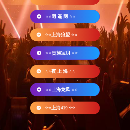
⭐⭐
逍 遥 网
⭐⭐
⭐⭐
上海狼盟
⭐⭐
⭐⭐
贵族宝贝
⭐⭐
⭐⭐
夜 上 海
⭐⭐
⭐⭐
上海龙凤
⭐⭐
⭐⭐
上海419
⭐⭐