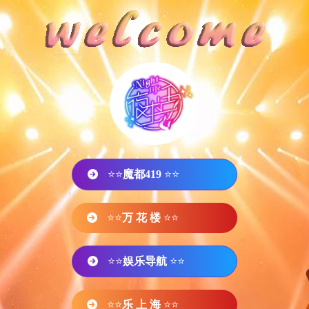
⭐⭐
魔都419
⭐⭐
⭐⭐
万 花 楼
⭐⭐
⭐⭐
娱乐导航
⭐⭐
⭐⭐
乐 上 海
⭐⭐