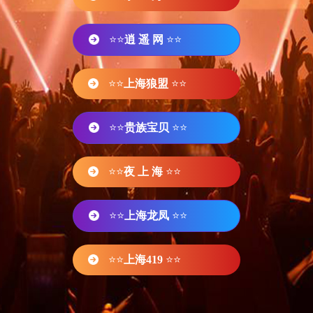
⭐⭐
逍 遥 网
⭐⭐
⭐⭐
上海狼盟
⭐⭐
⭐⭐
贵族宝贝
⭐⭐
⭐⭐
夜 上 海
⭐⭐
⭐⭐
上海龙凤
⭐⭐
⭐⭐
上海419
⭐⭐