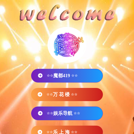
⭐⭐
魔都419
⭐⭐
⭐⭐
万 花 楼
⭐⭐
⭐⭐
娱乐导航
⭐⭐
⭐⭐
乐 上 海
⭐⭐