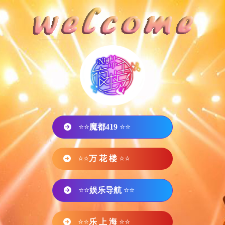
⭐⭐
魔都419
⭐⭐
⭐⭐
万 花 楼
⭐⭐
⭐⭐
娱乐导航
⭐⭐
⭐⭐
乐 上 海
⭐⭐