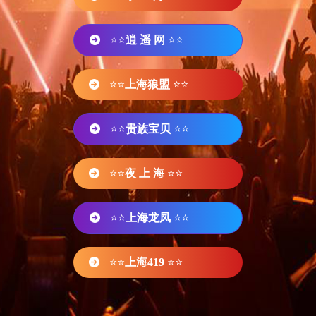
⭐⭐
逍 遥 网
⭐⭐
⭐⭐
上海狼盟
⭐⭐
⭐⭐
贵族宝贝
⭐⭐
⭐⭐
夜 上 海
⭐⭐
⭐⭐
上海龙凤
⭐⭐
⭐⭐
上海419
⭐⭐